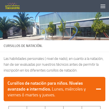
Utilizamos cookies para ofrecerte la mejor experiencia en
Saltar al contenido
nuestra web.
Abrir barra de herramientas
Puedes aprender más sobre qué cookies utilizamos o
desactivarlas en los
ajustes
.
Cerrar el banner d
Aceptar
Rechazar
Ajustes
CURSILLOS DE NATACIÓN.
Las habilidades personales ( nivel de nado), en cuanto a la natación,
han de ser evaluadas por nuestros técnicos antes de permitir la
inscripción en los diferentes cursillos de natación.
Cursillos de natación para niños. Niveles
avanzado e intermdios.
Lunes, miércoles y
viernes ó martes y jueves.